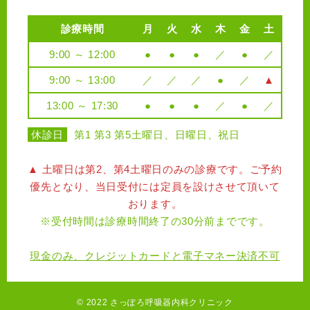
診療時間
月
火
水
木
金
土
9:00 ～ 12:00
●
●
●
／
●
／
9:00 ～ 13:00
／
／
／
●
／
▲
13:00 ～ 17:30
●
●
●
／
●
／
休診日
第1 第3 第5土曜日、日曜日、祝日
▲ 土曜日は第2、第4土曜日のみの診療です。ご予約
優先となり、当日受付には定員を設けさせて頂いて
おります。
※受付時間は診療時間終了の30分前までです。
現金のみ、クレジットカードと電子マネー決済不可
© 2022 さっぽろ呼吸器内科クリニック