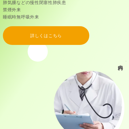
肺気腫などの慢性閉塞性肺疾患
禁煙外来
睡眠時無呼吸外来
詳しくはこちら
内科