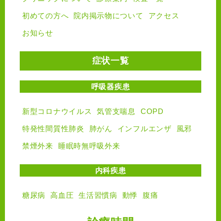
初めての方へ
院内掲示物について
アクセス
お知らせ
症状一覧
呼吸器疾患
新型コロナウイルス
気管支喘息
COPD
特発性間質性肺炎
肺がん
インフルエンザ
風邪
禁煙外来
睡眠時無呼吸外来
内科疾患
糖尿病
高血圧
生活習慣病
動悸
腹痛