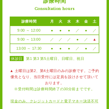
診療時間
Consultation hours
診療時間
月
火
水
木
金
土
9:00 ～ 12:00
●
●
●
／
●
／
9:00 ～ 13:00
／
／
／
●
／
▲
13:00 ～ 17:30
●
●
●
／
●
／
休診日
第1 第3 第5土曜日、日曜日、祝日
▲ 土曜日は第2、第4土曜日のみの診療です。ご予約
優先となり、当日受付には定員を設けさせて頂いて
おります。
※受付時間は診療時間終了の30分前までです。
現金のみ、クレジットカードと電子マネー決済不可